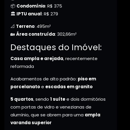
📦
Condomínio
: R$ 375
🏛️
IPTU anual
: R$ 279
📐
Terreno
: 495m²
🏡
Área construída
: 302,66m²
Destaques do Imóvel:
Casa ampla e arejada
, recentemente
reformada
Acabamentos de alto padrão:
piso em
porcelanato
e
escadas em granito
5 quartos
, sendo
1 suíte
e dois dormitórios
com portas de vidro e venezianas de
alumínio, que se abrem para uma
ampla
varanda superior