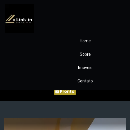
Home
Condomínio
Sobre
Parque São Paulo,
Imoveis
Cotia/SP COD202
Contato
Pronto