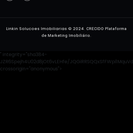
Contato
Linkin Solucoes Imobiliarias © 2024.
CRECIDO Plataforma
.
de Marketing Imobiliário
" integrity="sha384-
JZR6Spejh4U02d8jOt6vLEHfe/JQGiRRSQQxSfFWpi1MquV
crossorigin="anonymous">