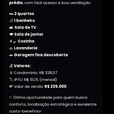
prédio
, com fácil acesso e boa ventilação.
🛏️
2 quartos
🛁
1 banheiro
🛋️
Sala de TV
🍽️
Sala de jantar
👩‍🍳
Cozinha
🧺
Lavanderia
🚗
Garagem fixa descoberta
💰
Valores:
📎 Condomínio: R$ 338,57
🏷️ IPTU: R$ 51,15 (mensal)
💸 Valor de venda:
R$ 235.000
✨ Ótima oportunidade para quem busca
conforto, localização estratégica e excelente
custo-benefício!