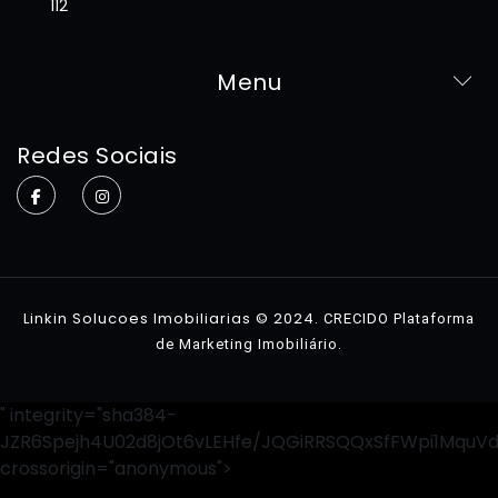
112
Menu
Home
Redes Sociais
Sobre
Imóveis
Contato
Linkin Solucoes Imobiliarias © 2024.
CRECIDO Plataforma
.
de Marketing Imobiliário
" integrity="sha384-
JZR6Spejh4U02d8jOt6vLEHfe/JQGiRRSQQxSfFWpi1MquV
crossorigin="anonymous">