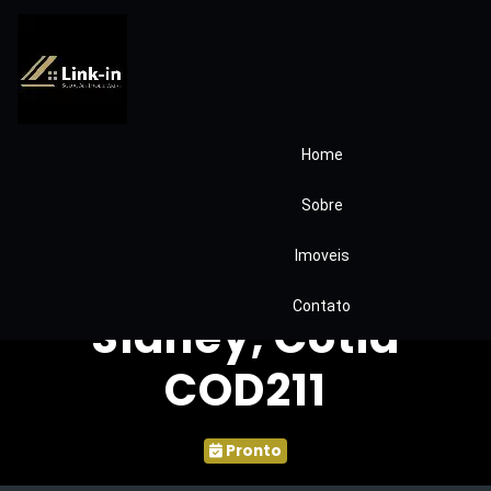
Home
Apartamento 2
Sobre
Andar Mobiliado –
Imoveis
Condomínio
Contato
Sidney, Cotia
COD211
Pronto