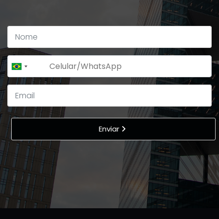
+55
Brazil
+55
Enviar