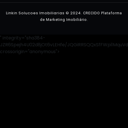
Linkin Solucoes Imobiliarias © 2024.
CRECIDO Plataforma
.
de Marketing Imobiliário
" integrity="sha384-
JZR6Spejh4U02d8jOt6vLEHfe/JQGiRRSQQxSfFWpi1MquV
crossorigin="anonymous">