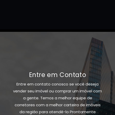
Entre em Contato
Entre em contato conosco se você deseja
vender seu imóvel ou comprar um imóvel com
a gente. Temos a melhor equipe de
corretores com a melhor carteira de imóveis
da região para atendê-lo Prontamente