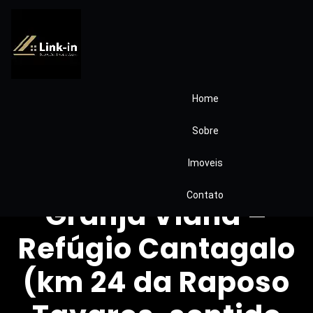
Home
Casa com 2
Sobre
Dormitórios à
Imoveis
Venda – Região
Contato
Granja Viana –
Refúgio Cantagalo
(km 24 da Raposo