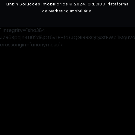
Linkin Solucoes Imobiliarias © 2024.
CRECIDO Plataforma
.
de Marketing Imobiliário
" integrity="sha384-
JZR6Spejh4U02d8jOt6vLEHfe/JQGiRRSQQxSfFWpi1MquV
crossorigin="anonymous">