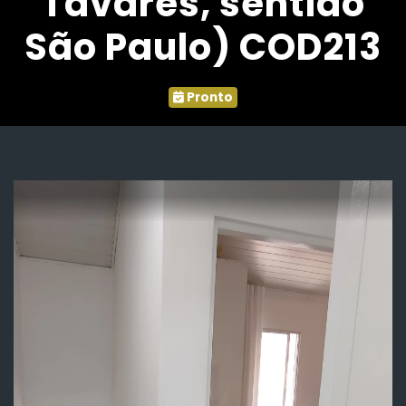
Tavares, sentido
São Paulo) COD213
Pronto