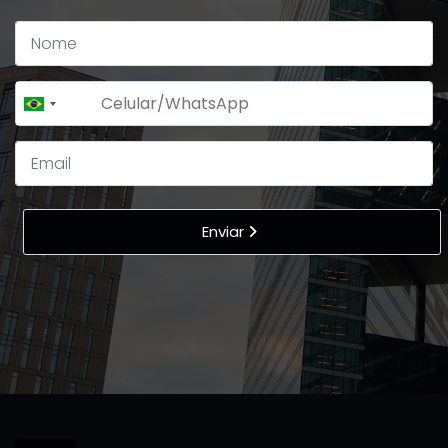
+55
Brazil
+55
Enviar