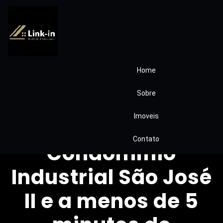
Home
Casa térrea
Sobre
condomínio
Imoveis
localizado proximo
Contato
Condomínio
Industrial São José
II e a menos de 5