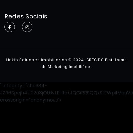
Home
Redes Sociais
Sobre
Imóveis
Contato
Linkin Solucoes Imobiliarias © 2024.
CRECIDO Plataforma
.
de Marketing Imobiliário
" integrity="sha384-
JZR6Spejh4U02d8jOt6vLEHfe/JQGiRRSQQxSfFWpi1MquV
crossorigin="anonymous">