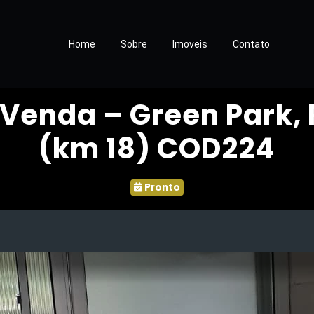
Home
Sobre
Imoveis
Contato
Venda – Green Park,
(km 18) COD224
Pronto