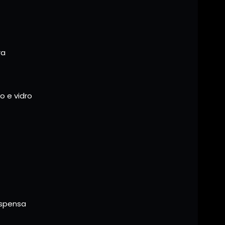
ra
 e vidro
espensa