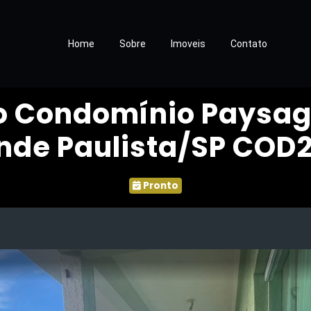
Home
Sobre
Imoveis
Contato
o Condomínio Paysag
nde Paulista/SP COD
Pronto