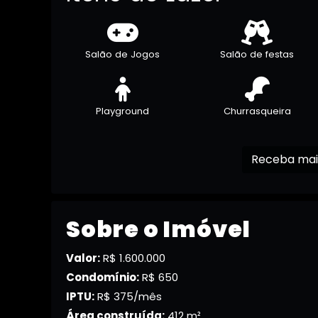
Salão de Jogos
Salão de festas
Playground
Churrasqueira
Sobre o Imóvel
Valor:
R$ 1.600.000
Condomínio:
R$ 650
IPTU:
R$ 375/mês
Área construída:
412 m²