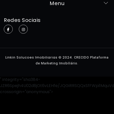
Menu
Home
Redes Sociais
Sobre
Imóveis
Contato
Linkin Solucoes Imobiliarias © 2024.
CRECIDO Plataforma
.
de Marketing Imobiliário
" integrity="sha384-
JZR6Spejh4U02d8jOt6vLEHfe/JQGiRRSQQxSfFWpi1MquV
crossorigin="anonymous">