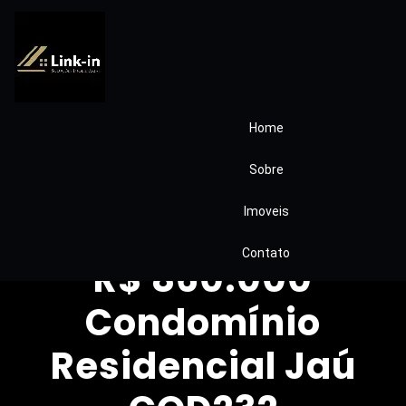
Home
Apartamento à
Sobre
Venda – Vila
Imoveis
Andrade | 122 m² |
Contato
R$ 860.000
Condomínio
Residencial Jaú