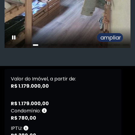
iar
am
Valor do Imóvel, a partir de:
R$ 1.179.000,00
R$ 1.179.000,00
Condomínio:
R$ 780,00
IPTU: