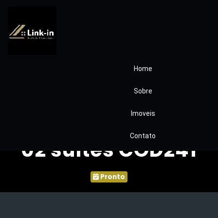
Home
Casa à Venda na
Sobre
Granja Viana 4
Imoveis
dormitorios Sendo
Contato
02 suites COD241
Pronto