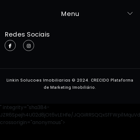
Menu
Home
Redes Sociais
Sobre
Imóveis
Contato
Linkin Solucoes Imobiliarias © 2024.
CRECIDO Plataforma
.
de Marketing Imobiliário
" integrity="sha384-
JZR6Spejh4U02d8jOt6vLEHfe/JQGiRRSQQxSfFWpi1MquV
crossorigin="anonymous">