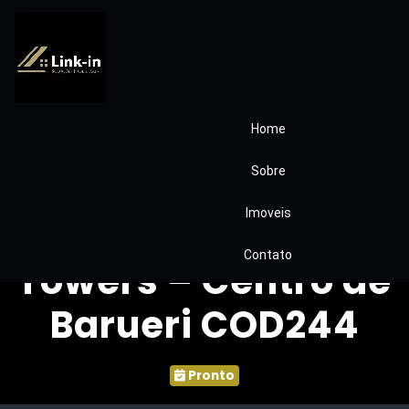
Home
Apartamento à
Sobre
Venda no
Imoveis
Condomínio Betha
Contato
Towers – Centro de
Barueri COD244
Pronto