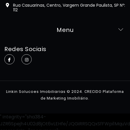
Rua Casuarinas, Centro, Vargem Grande Paulista, SP Nº:
112
Menu
Home
Redes Sociais
Sobre
Imóveis
Contato
Linkin Solucoes Imobiliarias © 2024.
CRECIDO Plataforma
.
de Marketing Imobiliário
" integrity="sha384-
JZR6Spejh4U02d8jOt6vLEHfe/JQGiRRSQQxSfFWpi1MquV