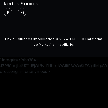
Redes Sociais
Sobre
Imóveis
Contato
Linkin Solucoes Imobiliarias © 2024.
CRECIDO Plataforma
.
de Marketing Imobiliário
" integrity="sha384-
JZR6Spejh4U02d8jOt6vLEHfe/JQGiRRSQQxSfFWpi1MquV
crossorigin="anonymous">