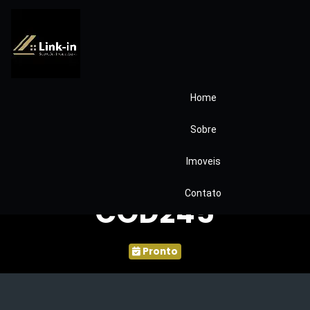
Home
Condomínio
Sobre
Residencial Quatro
Imoveis
Estações – Barueri
Contato
COD245
Pronto