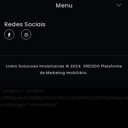
Menu
Home
Redes Sociais
Sobre
Imóveis
Contato
Linkin Solucoes Imobiliarias © 2024.
CRECIDO Plataforma
.
de Marketing Imobiliário
" integrity="sha384-
JZR6Spejh4U02d8jOt6vLEHfe/JQGiRRSQQxSfFWpi1MquV
crossorigin="anonymous">