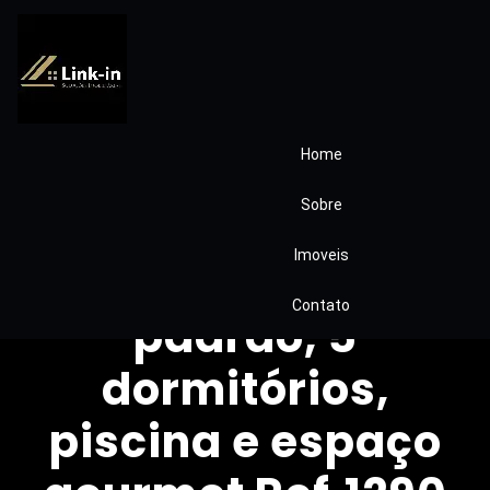
Home
Casa à venda no
Sobre
Condomínio
Imoveis
Euroville – Alto
Contato
padrão, 5
dormitórios,
piscina e espaço