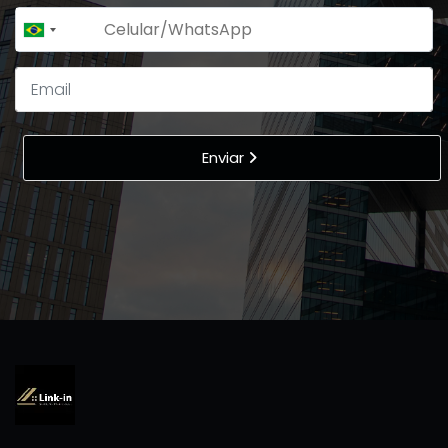
+55
Brazil
+55
Enviar