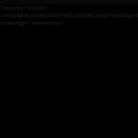
" integrity="sha384-
JZR6Spejh4U02d8jOt6vLEHfe/JQGiRRSQQxSfFWpi1MquV
crossorigin="anonymous">