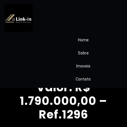
Home
Casa à venda no
Sobre
Condomínio Aldeia
Imoveis
da Fazendinha
Contato
Valor: R$
1.790.000,00 –
Ref.1296