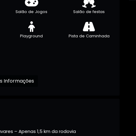
Salão de Jogos
Salão de festas
Playground
Pista de Caminhada
Receba mais Informações
vares – Apenas 1,5 km da rodovia