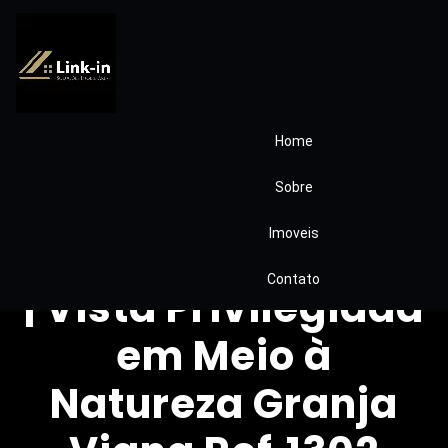
Home
Casa à Venda no
Sobre
Condomínio
Imoveis
Chácara dos Lagos
Contato
| Vista Privilegiada
em Meio à
Natureza Granja