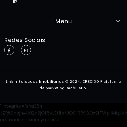
112
Menu
Home
Redes Sociais
Sobre
Imóveis
Contato
Linkin Solucoes Imobiliarias © 2024.
CRECIDO Plataforma
.
de Marketing Imobiliário
" integrity="sha384-
JZR6Spejh4U02d8jOt6vLEHfe/JQGiRRSQQxSfFWpi1MquV
crossorigin="anonymous">