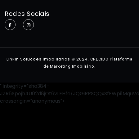
Home
Redes Sociais
Sobre
Imóveis
Contato
Linkin Solucoes Imobiliarias © 2024.
CRECIDO Plataforma
.
de Marketing Imobiliário
" integrity="sha384-
JZR6Spejh4U02d8jOt6vLEHfe/JQGiRRSQQxSfFWpi1MquV
crossorigin="anonymous">