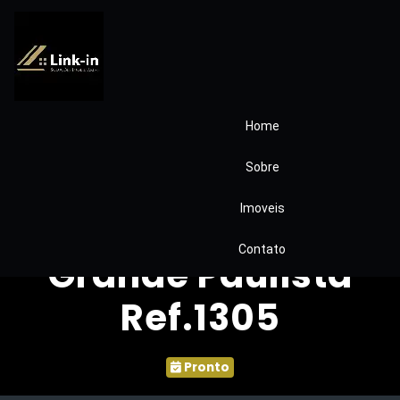
Home
Casa Condomínio
Sobre
Terras de Santa
Imoveis
Adélia – Vargem
Contato
Grande Paulista
Ref.1305
Pronto