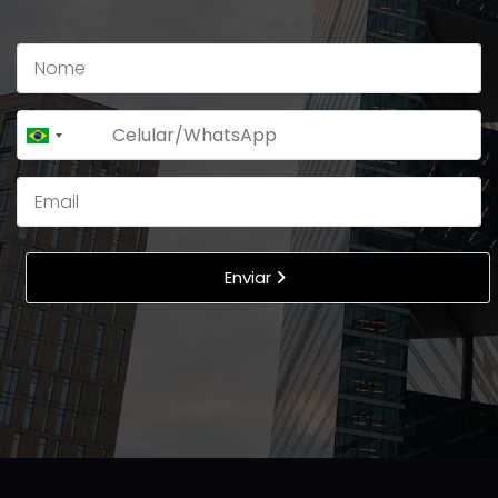
+55
Brazil
+55
Enviar