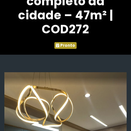
completo da
cidade – 47m² |
COD272
Pronto