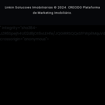
Linkin Solucoes Imobiliarias © 2024.
CRECIDO Plataforma
.
de Marketing Imobiliário
" integrity="sha384-
JZR6Spejh4U02d8jOt6vLEHfe/JQGiRRSQQxSfFWpi1MquV
crossorigin="anonymous">