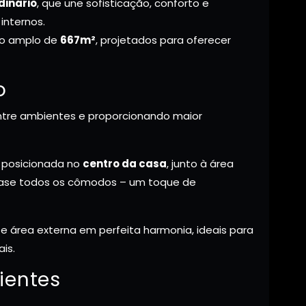
dinário
, que une sofisticação, conforto e
internos.
o amplo de
667m²
, projetados para oferecer
o
entre ambientes e proporcionando maior
 posicionada no
centro da casa
, junto à área
uase todos os cômodos – um toque de
a e área externa em perfeita harmonia, ideais para
is.
ientes