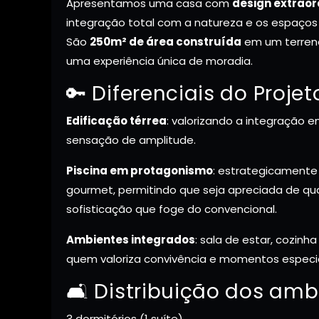
Apresentamos uma casa com
design extraor
integração total com a natureza e os espaços 
São
250m² de área construída
em um terren
uma experiência única de moradia.
🔑 Diferenciais do Projet
Edificação térrea
: valorizando a integração 
sensação de amplitude.
Piscina em protagonismo
: estrategicamente
gourmet, permitindo que seja apreciada de q
sofisticação que foge do convencional.
Ambientes integrados
: sala de estar, cozinh
quem valoriza convivência e momentos especia
🛋️ Distribuição dos amb
3 dormitórios (1 suíte)