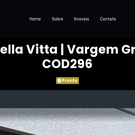
Home
Sobre
Imoveis
Contato
lla Vitta | Vargem G
COD296
Pronto