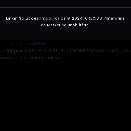
Contato
Linkin Solucoes Imobiliarias © 2024.
CRECIDO Plataforma
.
de Marketing Imobiliário
" integrity="sha384-
JZR6Spejh4U02d8jOt6vLEHfe/JQGiRRSQQxSfFWpi1MquV
crossorigin="anonymous">