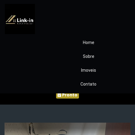
Home
Casa Terrea
Sobre
Condominio Haras
Imoveis
Bella Vista COD299
Contato
Pronto