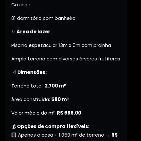
Cozinha
01 dormitório com banheiro
✨
Área de lazer:
Piscina espetacular 13m x 5m com prainha
Amplo terreno com diversas árvores frutíferas
📐
Dimensões:
Terreno total:
2.700 m²
Área construída:
580 m²
Valor médio do m²:
R$ 666,00
💰
Opções de compra flexíveis:
1️⃣ Apenas a casa + 1.050 m² de terreno →
R$