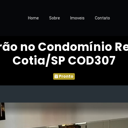
Home
Sobre
Imoveis
Contato
rão no Condomínio Re
Cotia/SP COD307
Pronto