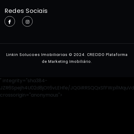
Home
Redes Sociais
Sobre
Imóveis
Contato
Linkin Solucoes Imobiliarias © 2024.
CRECIDO Plataforma
.
de Marketing Imobiliário
" integrity="sha384-
JZR6Spejh4U02d8jOt6vLEHfe/JQGiRRSQQxSfFWpi1MquV
crossorigin="anonymous">