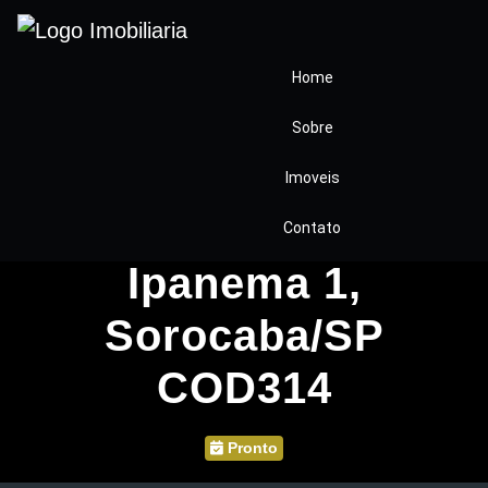
Home
Sobre
Casa à Venda –
Imoveis
Residencial Villagio
Contato
Ipanema 1,
Sorocaba/SP
COD314
Pronto