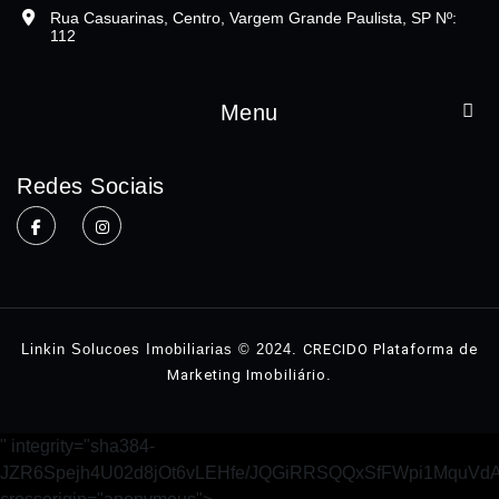
Rua Casuarinas, Centro, Vargem Grande Paulista, SP Nº:
112
Menu
Home
Redes Sociais
Sobre
Imóveis
Contato
Linkin Solucoes Imobiliarias © 2024.
CRECIDO Plataforma de
Marketing Imobiliário
.
" integrity="sha384-
JZR6Spejh4U02d8jOt6vLEHfe/JQGiRRSQQxSfFWpi1MquVdA