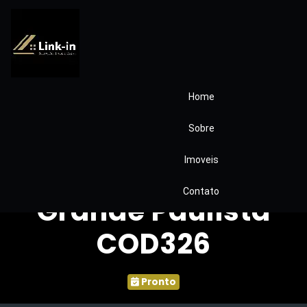
Home
Casa Térrea –
Sobre
Condomínio Santa
Imoveis
Adélia – Vargem
Contato
Grande Paulista
COD326
Pronto