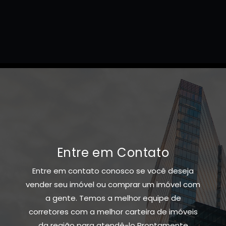
Entre em Contato
Entre em contato conosco se você deseja
vender seu imóvel ou comprar um imóvel com
a gente. Temos a melhor equipe de
corretores com a melhor carteira de imóveis
da região para atendê-lo Prontamente