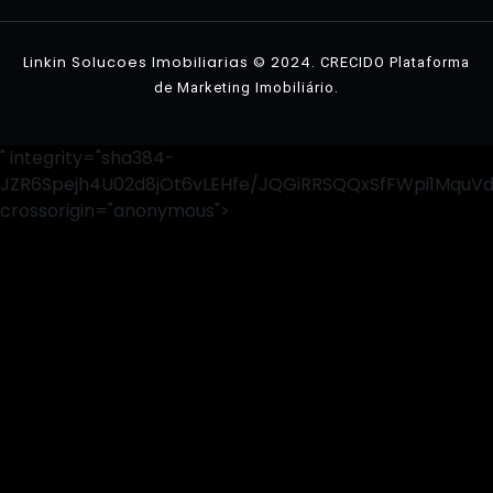
Contato
Linkin Solucoes Imobiliarias © 2024.
CRECIDO Plataforma
.
de Marketing Imobiliário
" integrity="sha384-
JZR6Spejh4U02d8jOt6vLEHfe/JQGiRRSQQxSfFWpi1MquV
crossorigin="anonymous">