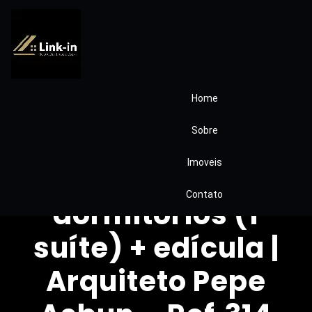
Home
Casa na
Sobre
Fazendinha, Granja
Imoveis
Viana | 3
Contato
dormitórios (1
suíte) + edícula |
Arquiteto Pepe