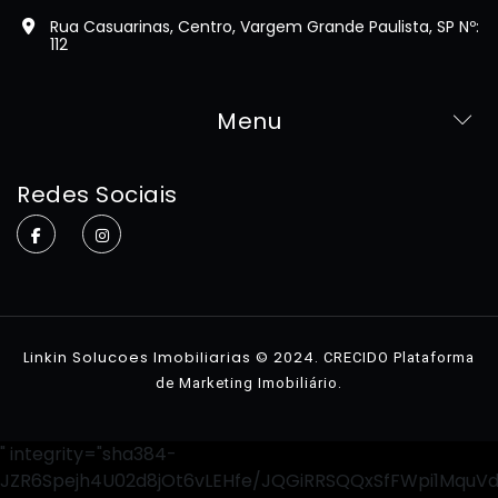
Rua Casuarinas, Centro, Vargem Grande Paulista, SP Nº:
112
Menu
Home
Redes Sociais
Sobre
Imóveis
Contato
Linkin Solucoes Imobiliarias © 2024.
CRECIDO Plataforma
.
de Marketing Imobiliário
" integrity="sha384-
JZR6Spejh4U02d8jOt6vLEHfe/JQGiRRSQQxSfFWpi1MquV