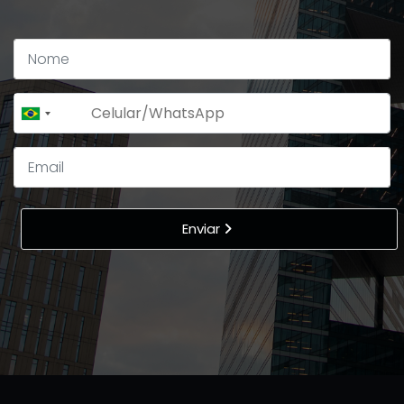
+55
Brazil
+55
Enviar