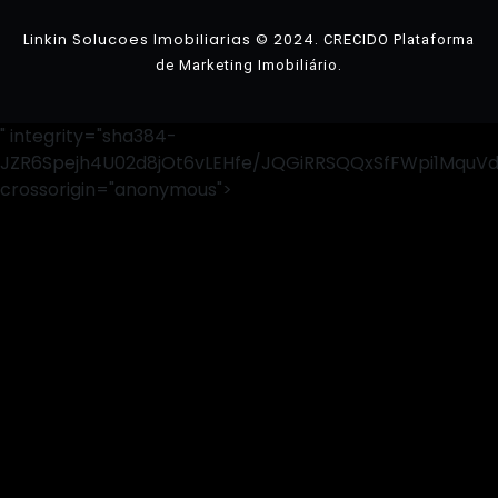
Linkin Solucoes Imobiliarias © 2024.
CRECIDO Plataforma
.
de Marketing Imobiliário
" integrity="sha384-
JZR6Spejh4U02d8jOt6vLEHfe/JQGiRRSQQxSfFWpi1MquV
crossorigin="anonymous">