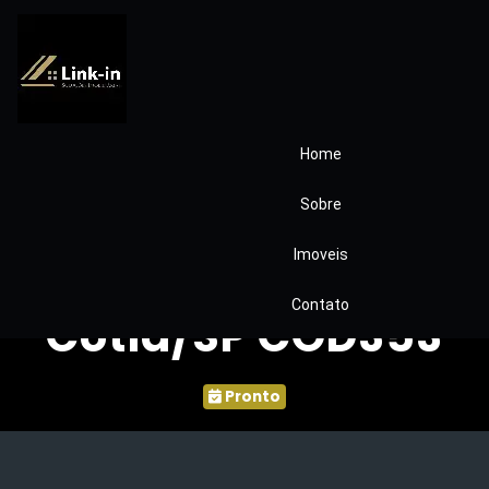
Home
Apartamento
Sobre
Amplo no Outeiro
Imoveis
do Passargada –
Contato
Cotia/SP COD353
Pronto