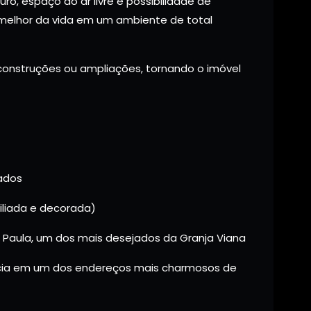
ô, espaço ao ar livre e possibilidade de
o melhor da vida em um ambiente de total
construções ou ampliações, tornando o imóvel
nados
iliada e decorada)
a Paula, um dos mais desejados da Granja Viana
ncia em um dos endereços mais charmosos de