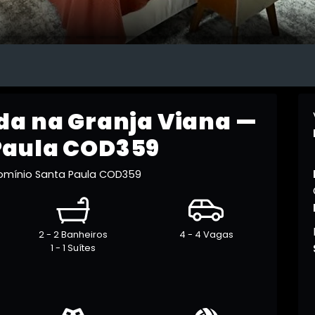
da na Granja Viana —
Paula COD359
omínio Santa Paula COD359
2 - 2 Banheiros
4 - 4 Vagas
1 - 1 Suítes