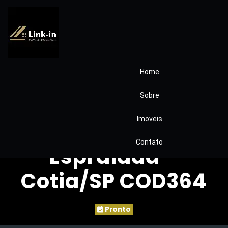
Home
Casa à Venda –
Sobre
Condomínio Vila
Imoveis
Bella | Água
Contato
Espraiada –
Cotia/SP COD364
Pronto