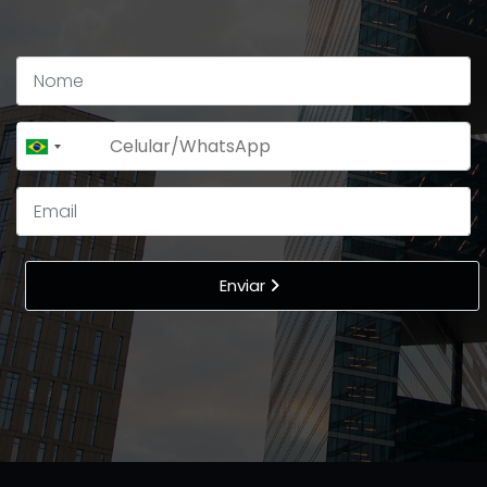
+55
Brazil
+55
Enviar