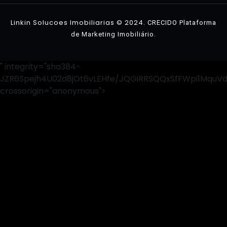
Linkin Solucoes Imobiliarias © 2024.
CRECIDO Plataforma
.
de Marketing Imobiliário
" integrity="sha384-
JZR6Spejh4U02d8jOt6vLEHfe/JQGiRRSQQxSfFWpi1MquV
crossorigin="anonymous">