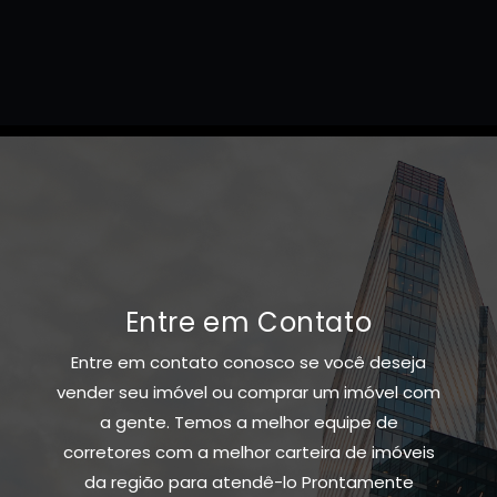
Entre em Contato
Entre em contato conosco se você deseja
vender seu imóvel ou comprar um imóvel com
a gente. Temos a melhor equipe de
corretores com a melhor carteira de imóveis
da região para atendê-lo Prontamente