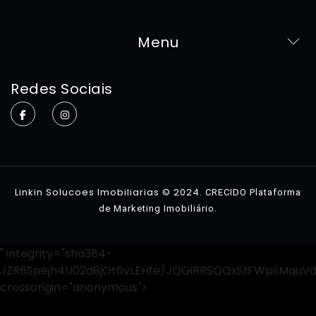
Menu
Home
Redes Sociais
Sobre
Imóveis
Contato
Linkin Solucoes Imobiliarias © 2024.
CRECIDO Plataforma
.
de Marketing Imobiliário
" integrity="sha384-
JZR6Spejh4U02d8jOt6vLEHfe/JQGiRRSQQxSfFWpi1MquV
crossorigin="anonymous">