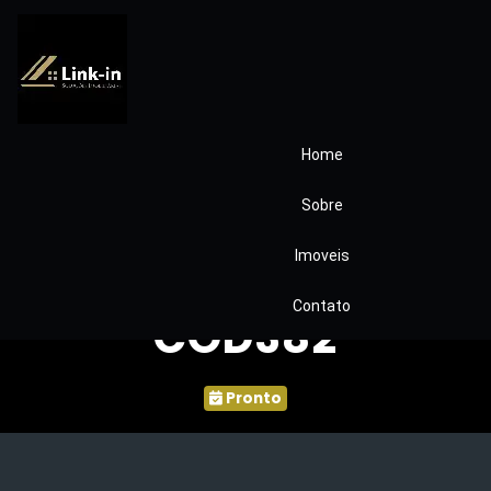
Home
Casa com Finos
Sobre
Acabamentos –
Imoveis
Interlagos/SP
Contato
COD382
Pronto