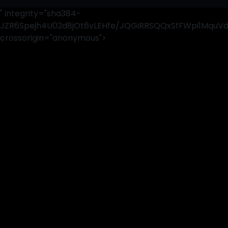
" integrity="sha384-
JZR6Spejh4U02d8jOt6vLEHfe/JQGiRRSQQxSfFWpi1MquV
crossorigin="anonymous">