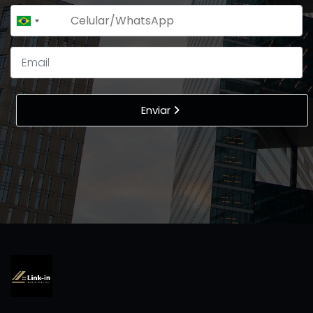
+55
Brazil
+55
Enviar