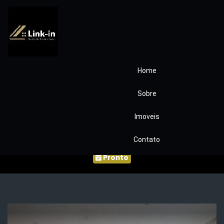
Home
Casa com Ponto
Sobre
Comercial – Bairro
Imoveis
Pununduva´COD391
Contato
Pronto