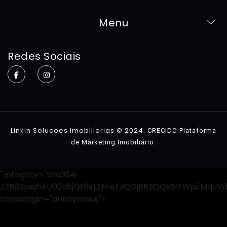
Menu
Home
Redes Sociais
Sobre
Imóveis
Contato
Linkin Solucoes Imobiliarias © 2024.
CRECIDO Plataforma
.
de Marketing Imobiliário
" integrity="sha384-
JZR6Spejh4U02d8jOt6vLEHfe/JQGiRRSQQxSfFWpi1MquV
crossorigin="anonymous">