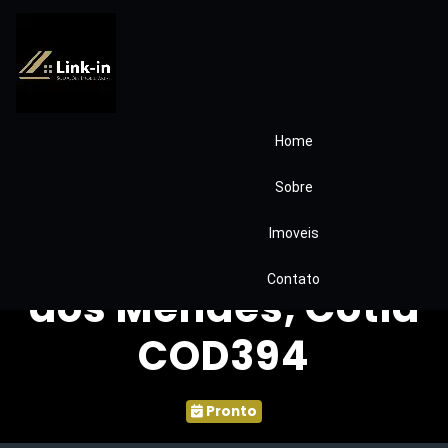
Home
Casa com Ponto
Sobre
Comercial de
Imoveis
Esquina – Bairro
Contato
dos Mendes, Cotia
COD394
Pronto