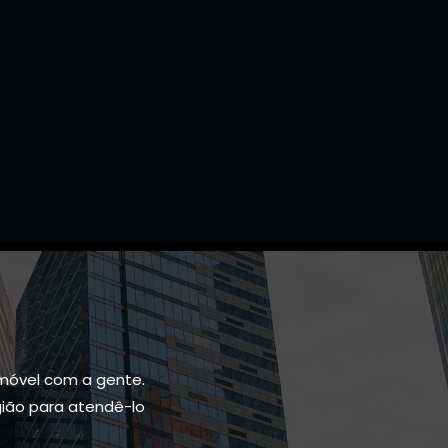
móvel com a gente.
gião para atendê-lo