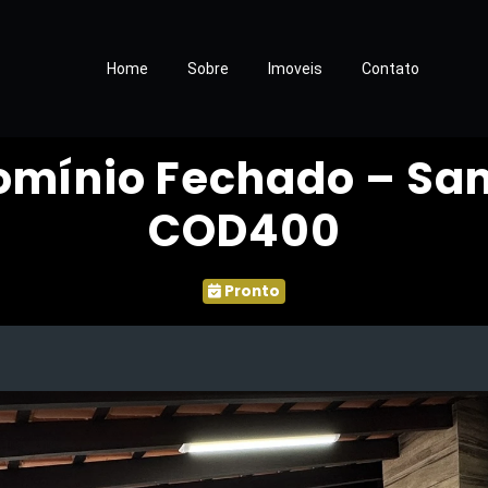
Home
Sobre
Imoveis
Contato
mínio Fechado – Sa
COD400
Pronto