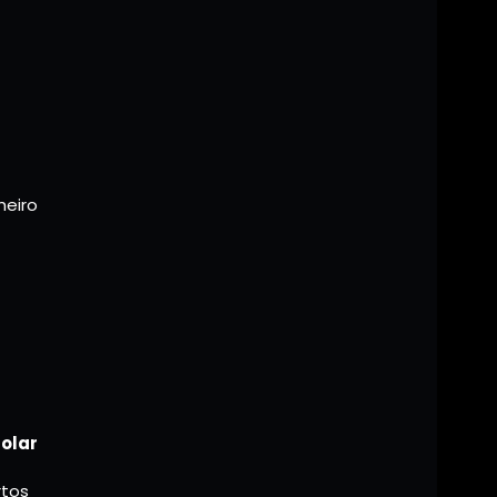
heiro
olar
rtos