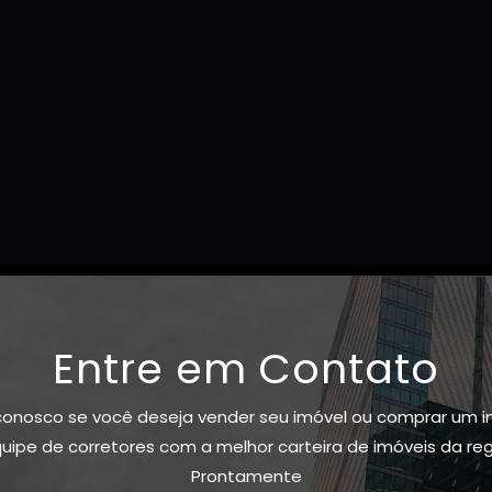
Entre em Contato
conosco se você deseja vender seu imóvel ou comprar um i
ipe de corretores com a melhor carteira de imóveis da re
Prontamente