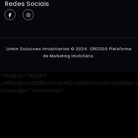
Redes Sociais
Sobre
Imóveis
Contato
Linkin Solucoes Imobiliarias © 2024.
CRECIDO Plataforma
.
de Marketing Imobiliário
" integrity="sha384-
JZR6Spejh4U02d8jOt6vLEHfe/JQGiRRSQQxSfFWpi1MquV
crossorigin="anonymous">