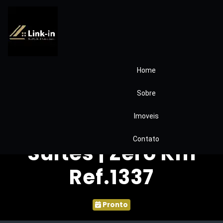
Home
Casa Moderna e
Sobre
Clean no Quinta de
Imoveis
São Fernando – 4
Contato
Suítes | Zero Km
Ref.1337
Pronto