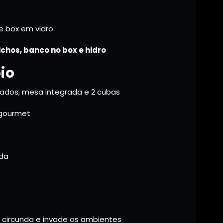
e box em vidro
ichos, banco no box e hidro
io
ados, mesa integrada e 2 cubas
 gourmet
ada
e circunda e invade os ambientes