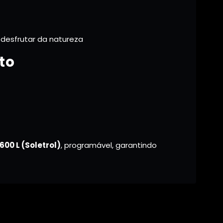
 desfrutar da natureza
to
600 L (Soletrol)
, programável, garantindo