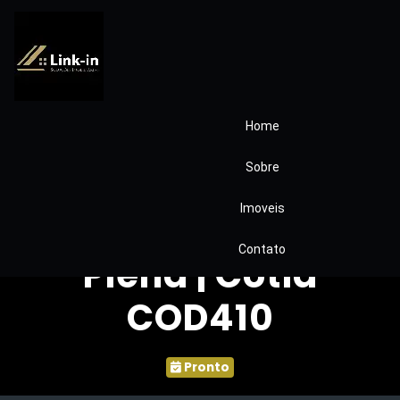
Home
Apartamento à
Sobre
venda –
Imoveis
Condomínio Vida
Contato
Plena | Cotia
COD410
Pronto