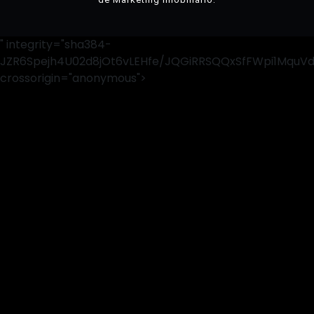
" integrity="sha384-
JZR6Spejh4U02d8jOt6vLEHfe/JQGiRRSQQxSfFWpi1MquV
crossorigin="anonymous">