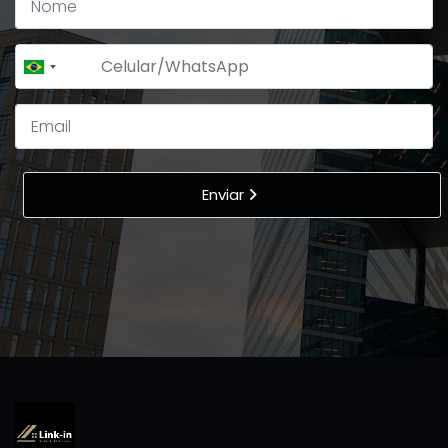
+55
Brazil
+55
Enviar