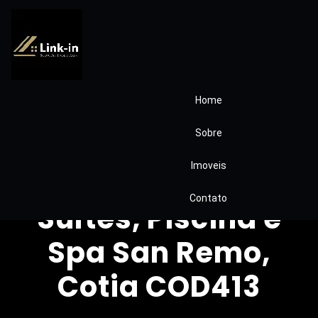
Home
Casa em
Sobre
condomínio
Imoveis
fechado com 3
Contato
Suítes, Piscina e
Spa San Remo,
Cotia COD413