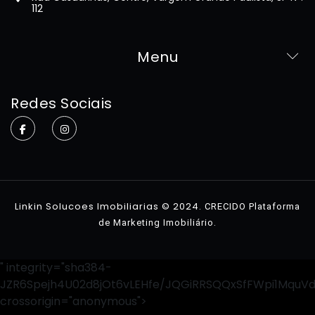
112
Menu
Home
Redes Sociais
Sobre
Imóveis
Contato
Linkin Solucoes Imobiliarias © 2024.
CRECIDO Plataforma
.
de Marketing Imobiliário
" integrity="sha384-
JZR6Spejh4U02d8jOt6vLEHfe/JQGiRRSQQxSfFWpi1MquV
crossorigin="anonymous">