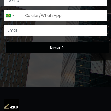
+55
Brazil
+55
Enviar