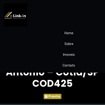
Home
Casa à Venda no
Sobre
Miolo da Granja
Imoveis
Viana 📍 Vila Santo
Contato
Antônio – Cotia/SP
COD425
Pronto