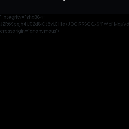
" integrity="sha384-
JZR6Spejh4U02d8jOt6vLEHfe/JQGiRRSQQxSfFWpi1MquV
crossorigin="anonymous">