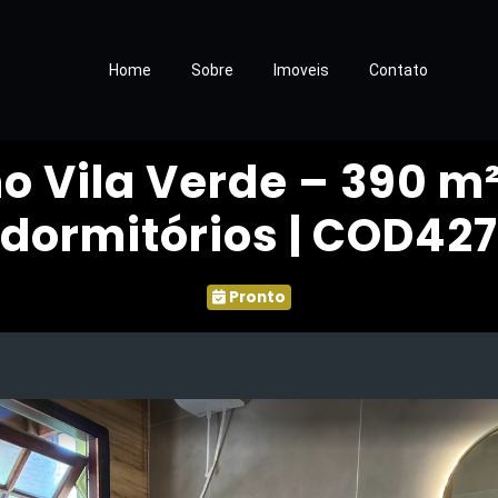
Home
Sobre
Imoveis
Contato
 Vila Verde – 390 m²
dormitórios | COD427
Pronto