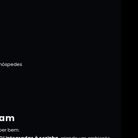
a hóspedes
tam
ber bem.