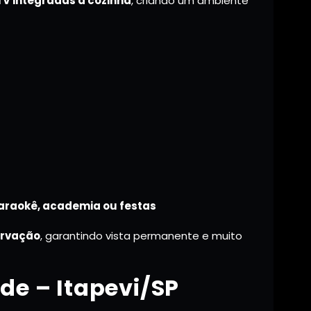
 TV integradas à cozinha
, criando um ambiente
karaokê, academia ou festas
ervação
, garantindo vista permanente e muito
de – Itapevi/SP