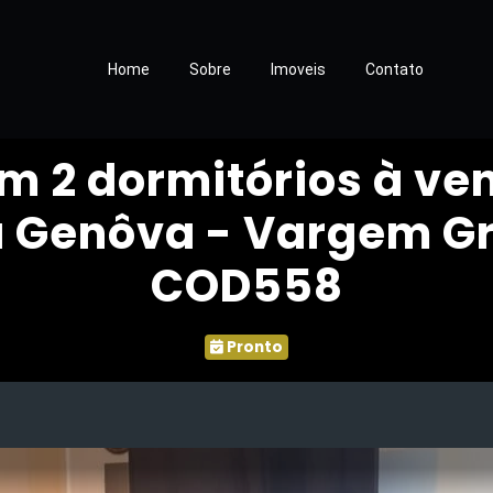
Home
Sobre
Imoveis
Contato
 2 dormitórios à ven
a Genôva - Vargem G
COD558
Pronto