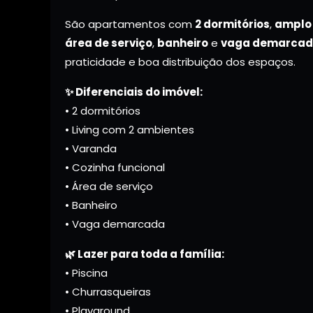
São apartamentos com
2 dormitórios
,
amplo 
área de serviço
,
banheiro
e
vaga demarca
praticidade e boa distribuição dos espaços.
✨ Diferenciais do imóvel:
• 2 dormitórios
• Living com 2 ambientes
• Varanda
• Cozinha funcional
• Área de serviço
• Banheiro
• Vaga demarcada
🌿 Lazer para toda a família:
• Piscina
• Churrasqueiras
• Playground