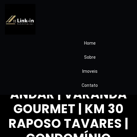
Home
APARTAMENTO À
Sobre
VENDA Reserva
Imoveis
Paiquerê | ÚLTIMO
Contato
ANDAR | VARANDA
GOURMET | KM 30
RAPOSO TAVARES |