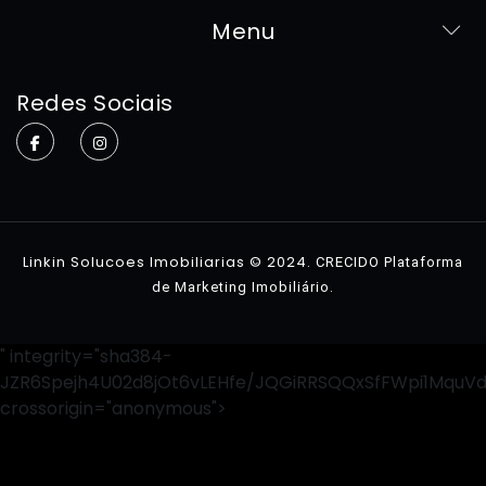
Menu
Home
Redes Sociais
Sobre
Imóveis
Contato
Linkin Solucoes Imobiliarias © 2024.
CRECIDO Plataforma
.
de Marketing Imobiliário
" integrity="sha384-
JZR6Spejh4U02d8jOt6vLEHfe/JQGiRRSQQxSfFWpi1MquV
crossorigin="anonymous">