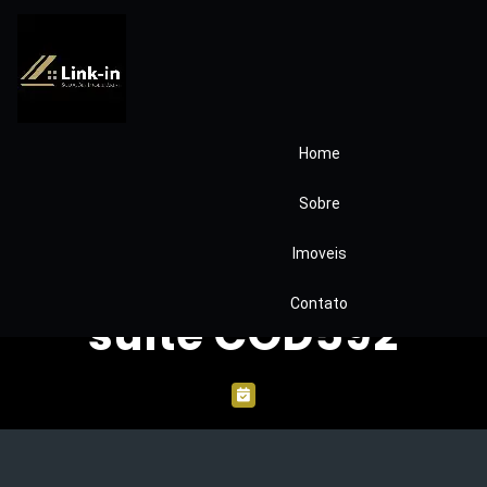
Home
Casa Flores do
Sobre
Aguassaí 02
Imoveis
dormitorios 01
Contato
suite COD592