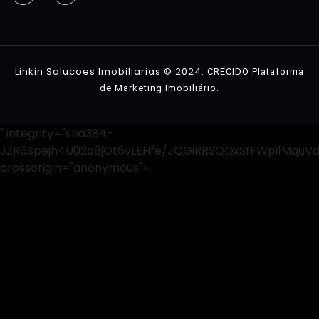
Imóveis
Contato
Linkin Solucoes Imobiliarias © 2024.
CRECIDO Plataforma
.
de Marketing Imobiliário
" integrity="sha384-
JZR6Spejh4U02d8jOt6vLEHfe/JQGiRRSQQxSfFWpi1MquV
crossorigin="anonymous">