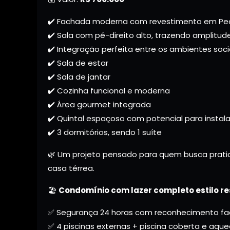
✔️ Fachada moderna com revestimento em Ped
✔️ Sala com pé-direito alto, trazendo amplitud
✔️ Integração perfeita entre os ambientes soci
✔️ Sala de estar
✔️ Sala de jantar
✔️ Cozinha funcional e moderna
✔️ Área gourmet integrada
✔️ Quintal espaçoso com potencial para instala
✔️ 3 dormitórios, sendo 1 suíte
🌿 Um projeto pensado para quem busca prati
casa térrea.
🏖️
Condomínio com lazer completo estilo re
✅ Segurança 24 horas com reconhecimento fac
✅ 4 piscinas externas + piscina coberta e aque