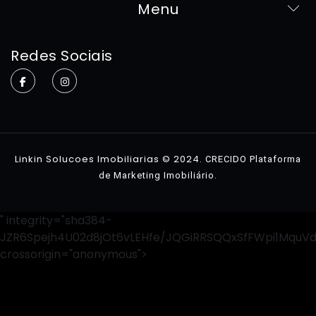
Menu
Home
Redes Sociais
Sobre
Imóveis
Contato
Linkin Solucoes Imobiliarias © 2024.
CRECIDO Plataforma
.
de Marketing Imobiliário
" integrity="sha384-
JZR6Spejh4U02d8jOt6vLEHfe/JQGiRRSQQxSfFWpi1MquV
crossorigin="anonymous">